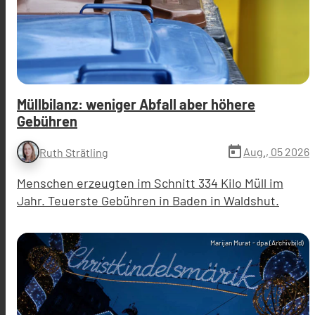
Müllbilanz: weniger Abfall aber höhere
Gebühren
today
Aug., 05 2026
Ruth Strätling
Menschen erzeugten im Schnitt 334 Kilo Müll im
Jahr. Teuerste Gebühren in Baden in Waldshut.
Marijan Murat - dpa (Archivbild)