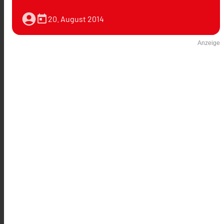
account_circle
today
20. August 2014
Anzeige