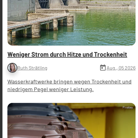
Weniger Strom durch Hitze und Trockenheit
today
Aug., 05 2026
Ruth Strätling
Wasserkraftwerke bringen wegen Trockenheit und
niedrigem Pegel weniger Leistung.
Pixabay