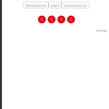
Bárdðarbunga
Island
Vulkanausbruch
Anzeige