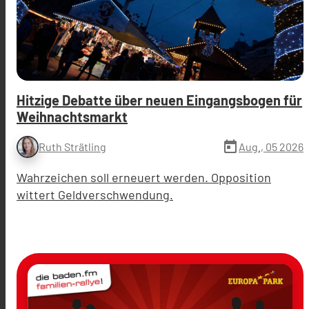
Hitzige Debatte über neuen Eingangsbogen für
Weihnachtsmarkt
today
Aug., 05 2026
Ruth Strätling
Wahrzeichen soll erneuert werden. Opposition
wittert Geldverschwendung.