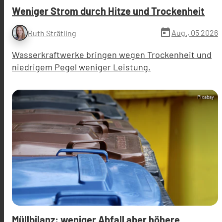
Weniger Strom durch Hitze und Trockenheit
today
Aug., 05 2026
Ruth Strätling
Wasserkraftwerke bringen wegen Trockenheit und
niedrigem Pegel weniger Leistung.
Pixabay
Müllbilanz: weniger Abfall aber höhere