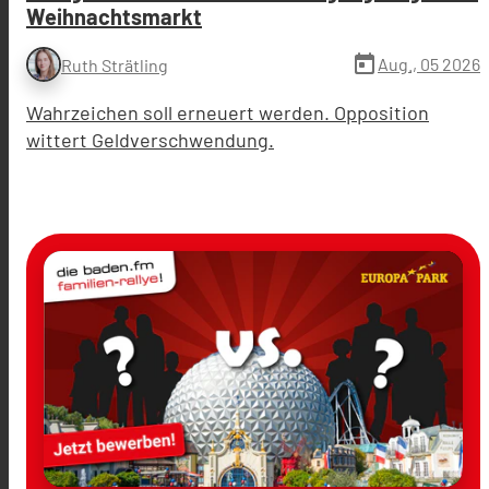
Weihnachtsmarkt
today
Aug., 05 2026
Ruth Strätling
Wahrzeichen soll erneuert werden. Opposition
wittert Geldverschwendung.