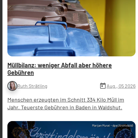
Müllbilanz: weniger Abfall aber höhere
Gebühren
today
Aug., 05 2026
Ruth Strätling
Menschen erzeugten im Schnitt 334 Kilo Müll im
Jahr. Teuerste Gebühren in Baden in Waldshut.
Marijan Murat - dpa (Archivbild)