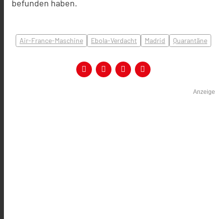
befunden haben.
Air-France-Maschine
Ebola-Verdacht
Madrid
Quarantäne
Anzeige