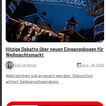
Hitzige Debatte über neuen Eingangsbogen für
Weihnachtsmarkt
today
Aug., 05 2026
Ruth Strätling
Wahrzeichen soll erneuert werden. Opposition
wittert Geldverschwendung.