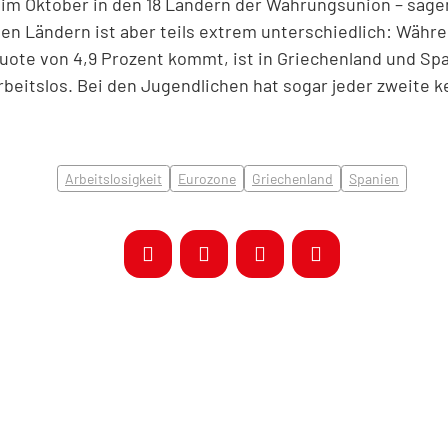
im Oktober in den 18 Ländern der Währungsunion – sagen 
nen Ländern ist aber teils extrem unterschiedlich: Währ
uote von 4,9 Prozent kommt, ist in Griechenland und Sp
rbeitslos. Bei den Jugendlichen hat sogar jeder zweite k
Arbeitslosigkeit
Eurozone
Griechenland
Spanien