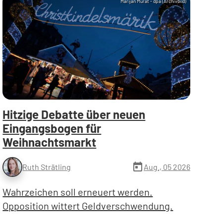
Marijan Murat - dpa (Archivbild)
Hitzige Debatte über neuen
Eingangsbogen für
Weihnachtsmarkt
today
Aug., 05 2026
Ruth Strätling
Wahrzeichen soll erneuert werden.
Opposition wittert Geldverschwendung.