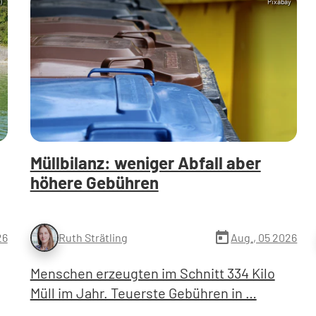
)
Pixabay
Müllbilanz: weniger Abfall aber
höhere Gebühren
today
26
Aug., 05 2026
Ruth Strätling
Menschen erzeugten im Schnitt 334 Kilo
Müll im Jahr. Teuerste Gebühren in …