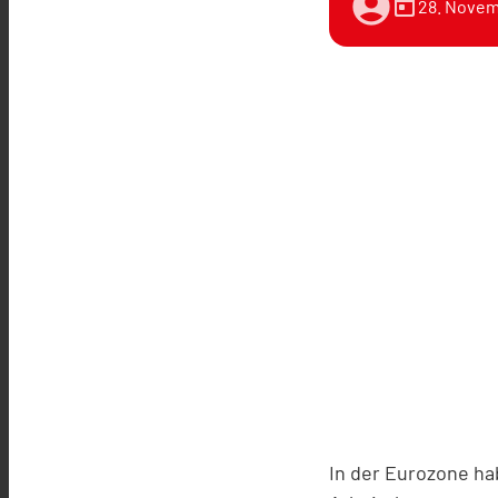
account_circle
today
28. Novem
In der Eurozone hab