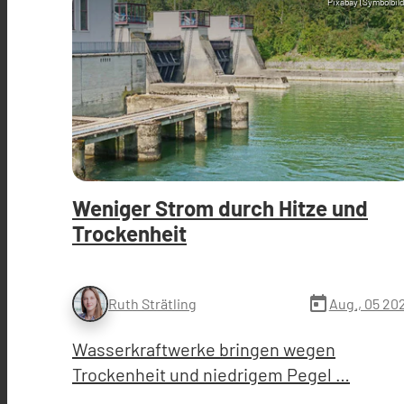
Pixabay (Symbolbild
Weniger Strom durch Hitze und
Trockenheit
today
Aug., 05 20
Ruth Strätling
Wasserkraftwerke bringen wegen
Trockenheit und niedrigem Pegel …