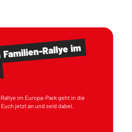
im
Familien-Rallye
m
Rallye im Europa-Park geht in die
Euch jetzt an und seid dabei.