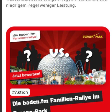
niedrigem Pegel weniger Leistung.
#Aktion
im
Familien-Rallye
baden.fm
Die
Europa-Park