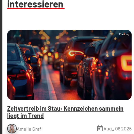
interessieren
Pixabay
Zeitvertreib im Stau: Kennzeichen sammeln
liegt im Trend
today
Aug., 06 2026
Amelie Graf