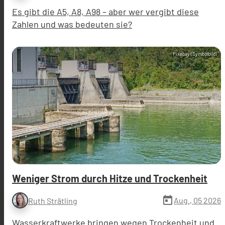
Es gibt die A5, A8, A98 – aber wer vergibt diese
Zahlen und was bedeuten sie?
Pixabay (Symbolbild)
Weniger Strom durch Hitze und Trockenheit
today
Aug., 05 2026
Ruth Strätling
Wasserkraftwerke bringen wegen Trockenheit und