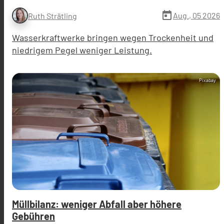
today
Aug., 05 2026
Ruth Strätling
Wasserkraftwerke bringen wegen Trockenheit und
niedrigem Pegel weniger Leistung.
Pixabay
Müllbilanz: weniger Abfall aber höhere
Gebühren