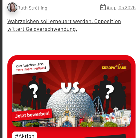
today
Aug., 05 2026
Ruth Strätling
Wahrzeichen soll erneuert werden. Opposition
wittert Geldverschwendung.
#Aktion