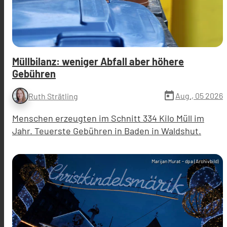
Müllbilanz: weniger Abfall aber höhere
Gebühren
today
Aug., 05 2026
Ruth Strätling
Menschen erzeugten im Schnitt 334 Kilo Müll im
Jahr. Teuerste Gebühren in Baden in Waldshut.
Marijan Murat - dpa (Archivbild)