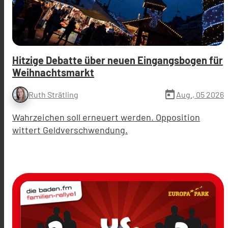
Hitzige Debatte über neuen Eingangsbogen für
Weihnachtsmarkt
today
Aug., 05 2026
Ruth Strätling
Wahrzeichen soll erneuert werden. Opposition
wittert Geldverschwendung.