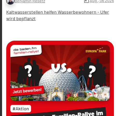
today
Aug., 06 2026
Benjamin Resetz
Kaltwasserstellen helfen Wasserbewohnern - Ufer
wird bepflanzt
#Aktion
im
Familien-Rallye