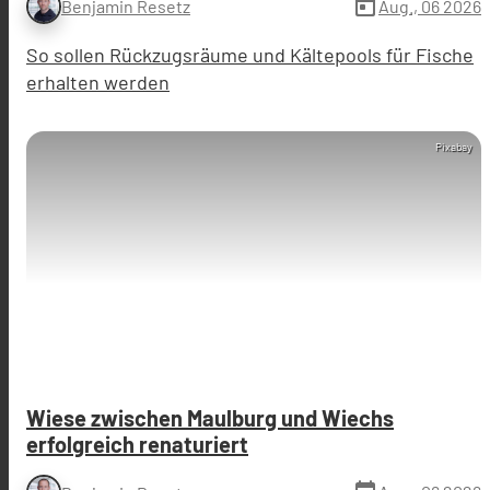
today
Aug., 06 2026
Benjamin Resetz
So sollen Rückzugsräume und Kältepools für Fische
erhalten werden
Pixabay
Wiese zwischen Maulburg und Wiechs
erfolgreich renaturiert