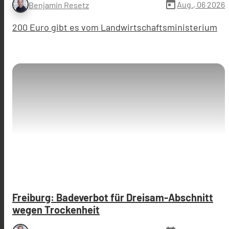
today
Aug., 06 2026
Benjamin Resetz
200 Euro gibt es vom Landwirtschaftsministerium
Freiburg: Badeverbot für Dreisam-Abschnitt
wegen Trockenheit