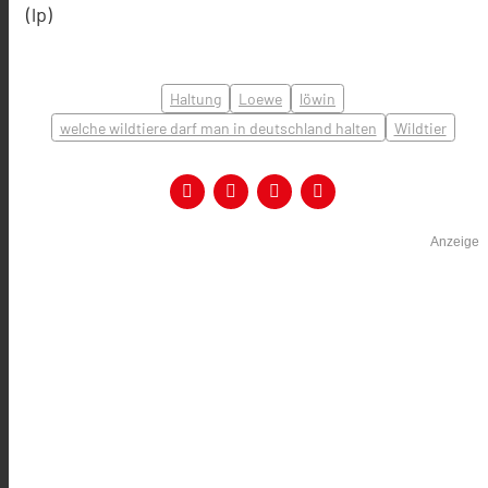
(lp)
Haltung
Loewe
löwin
welche wildtiere darf man in deutschland halten
Wildtier
Anzeige