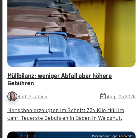
Müllbilanz: weniger Abfall aber höhere
Gebühren
today
Aug., 05 2026
Ruth Strätling
Menschen erzeugten im Schnitt 334 Kilo Müll im
Jahr. Teuerste Gebühren in Baden in Waldshut.
Marijan Murat - dpa (Archivbild)