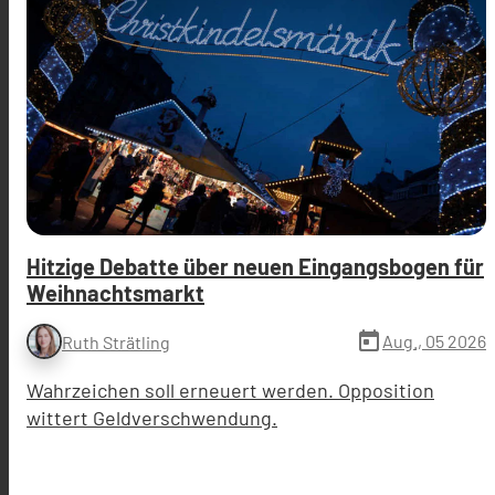
Hitzige Debatte über neuen Eingangsbogen für
Weihnachtsmarkt
today
Aug., 05 2026
Ruth Strätling
Wahrzeichen soll erneuert werden. Opposition
wittert Geldverschwendung.