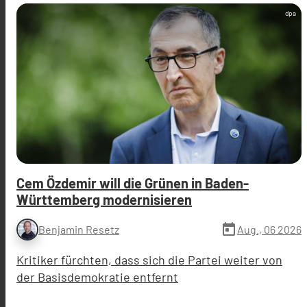
dpa
Cem Özdemir will die Grünen in Baden-
Württemberg modernisieren
today
Aug., 06 2026
Benjamin Resetz
Kritiker fürchten, dass sich die Partei weiter von
der Basisdemokratie entfernt