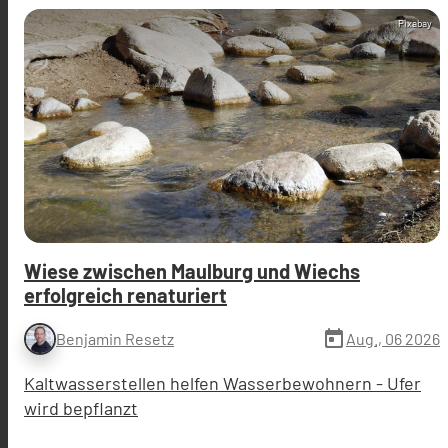
Pixabay
Wiese zwischen Maulburg und Wiechs
erfolgreich renaturiert
today
Aug., 06 2026
Benjamin Resetz
Kaltwasserstellen helfen Wasserbewohnern - Ufer
wird bepflanzt