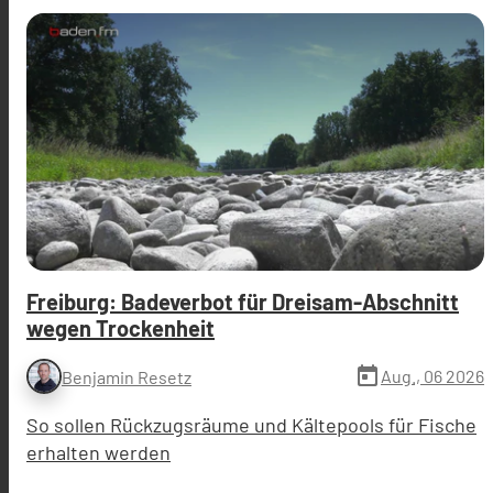
Freiburg: Badeverbot für Dreisam-Abschnitt
wegen Trockenheit
today
Aug., 06 2026
Benjamin Resetz
So sollen Rückzugsräume und Kältepools für Fische
erhalten werden