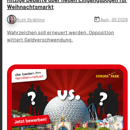
Weihnachtsmarkt
today
Aug., 05 2026
Ruth Strätling
Wahrzeichen soll erneuert werden. Opposition
wittert Geldverschwendung.