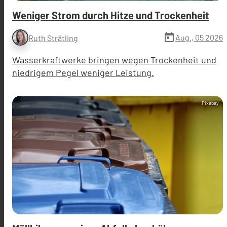
Weniger Strom durch Hitze und Trockenheit
today
Aug., 05 2026
Ruth Strätling
Wasserkraftwerke bringen wegen Trockenheit und
niedrigem Pegel weniger Leistung.
Pixabay