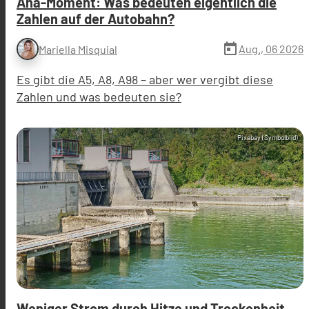
Aha-Moment: Was bedeuten eigentlich die
Zahlen auf der Autobahn?
today
Aug., 06 2026
Mariella Misquial
Es gibt die A5, A8, A98 – aber wer vergibt diese
Zahlen und was bedeuten sie?
Pixabay (Symbolbild)
Weniger Strom durch Hitze und Trockenheit