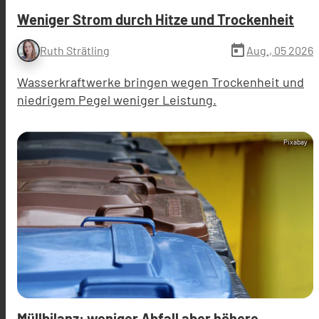
Weniger Strom durch Hitze und Trockenheit
today
Aug., 05 2026
Ruth Strätling
Wasserkraftwerke bringen wegen Trockenheit und
niedrigem Pegel weniger Leistung.
Pixabay
Müllbilanz: weniger Abfall aber höhere