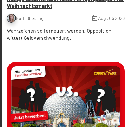
Weihnachtsmarkt
today
Aug., 05 2026
Ruth Strätling
Wahrzeichen soll erneuert werden. Opposition
wittert Geldverschwendung.