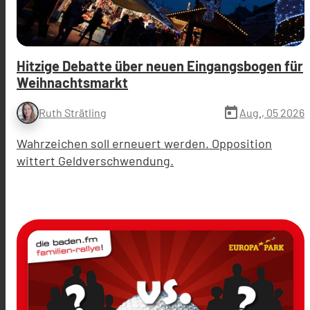
Hitzige Debatte über neuen Eingangsbogen für
Weihnachtsmarkt
today
Aug., 05 2026
Ruth Strätling
Wahrzeichen soll erneuert werden. Opposition
wittert Geldverschwendung.