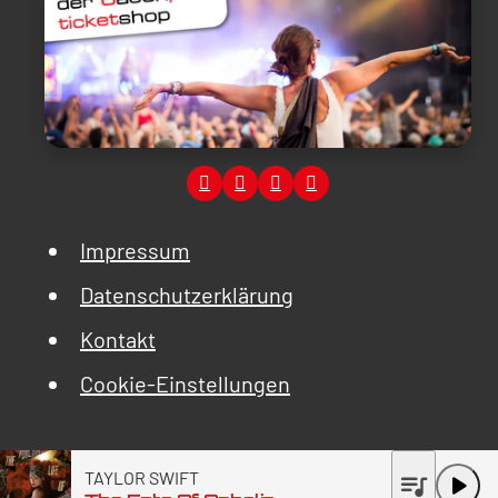
Impressum
Datenschutzerklärung
Kontakt
Cookie-Einstellungen
TAYLOR SWIFT
queue_music
play_arrow