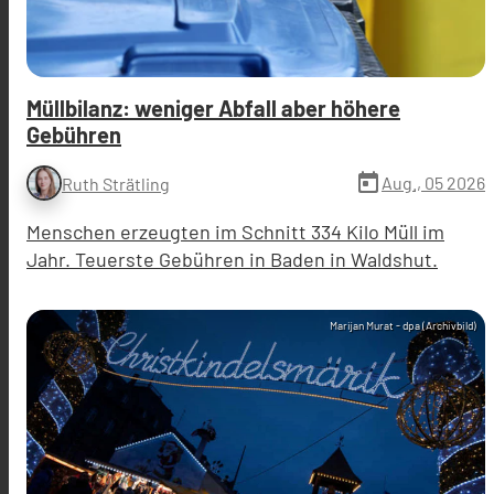
Müllbilanz: weniger Abfall aber höhere
Gebühren
today
Aug., 05 2026
Ruth Strätling
Menschen erzeugten im Schnitt 334 Kilo Müll im
Jahr. Teuerste Gebühren in Baden in Waldshut.
Marijan Murat - dpa (Archivbild)