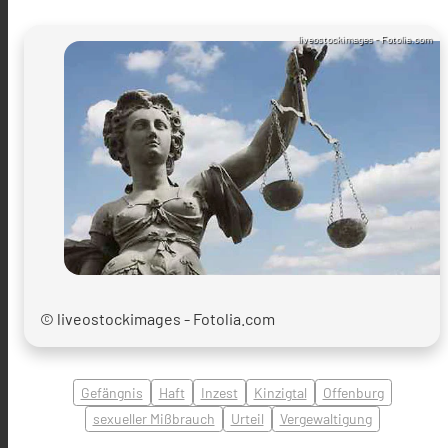
liveostockimages - Fotolia.com
© liveostockimages - Fotolia.com
Gefängnis
Haft
Inzest
Kinzigtal
Offenburg
sexueller Mißbrauch
Urteil
Vergewaltigung