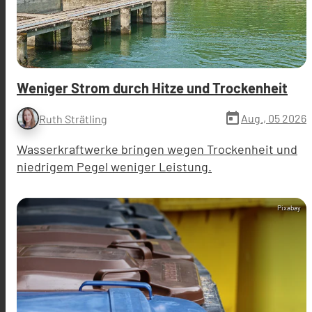
Weniger Strom durch Hitze und Trockenheit
today
Aug., 05 2026
Ruth Strätling
Wasserkraftwerke bringen wegen Trockenheit und
niedrigem Pegel weniger Leistung.
Pixabay