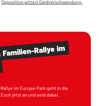
Opposition wittert Geldverschwendung.
im
Familien-Rallye
m
Rallye im Europa-Park geht in die
Euch jetzt an und seid dabei.