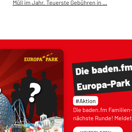
Müll im Jahr. Teuerste Gebühren in …
baden.f
Die
Europa-Park
#Aktion
Die baden.fm Familien-
nächste Runde! Meldet 