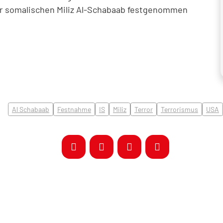
er somalischen Miliz Al-Schabaab festgenommen
Al Schabaab
Festnahme
IS
Miliz
Terror
Terrorismus
USA