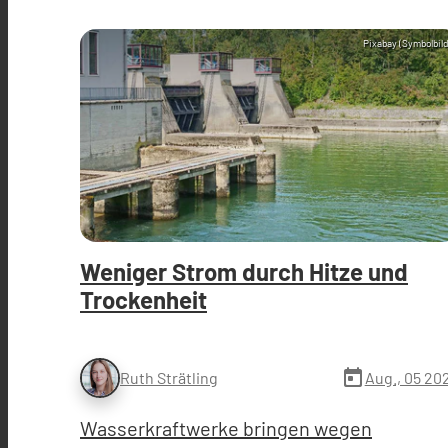
Pixabay (Symbolbild
Weniger Strom durch Hitze und
Trockenheit
today
Aug., 05 20
Ruth Strätling
Wasserkraftwerke bringen wegen