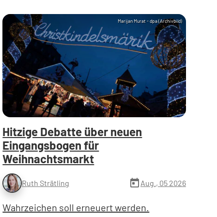
Marijan Murat - dpa (Archivbild)
Hitzige Debatte über neuen
Eingangsbogen für
Weihnachtsmarkt
today
Aug., 05 2026
Ruth Strätling
Wahrzeichen soll erneuert werden.