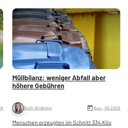
)
Pixabay
Müllbilanz: weniger Abfall aber
höhere Gebühren
today
26
Aug., 05 2026
Ruth Strätling
Menschen erzeugten im Schnitt 334 Kilo