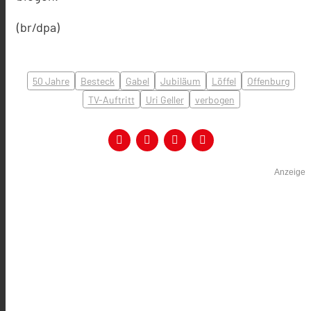
(br/dpa)
50 Jahre
Besteck
Gabel
Jubiläum
Löffel
Offenburg
TV-Auftritt
Uri Geller
verbogen
Anzeige