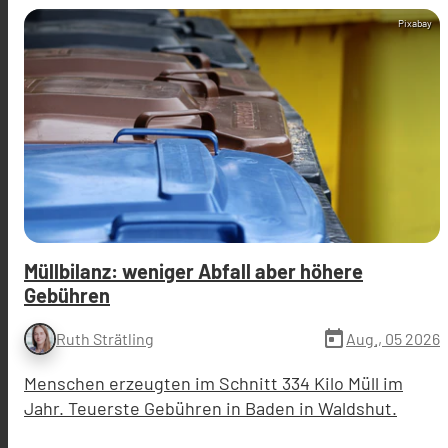
Pixabay
Müllbilanz: weniger Abfall aber höhere
Gebühren
today
Aug., 05 2026
Ruth Strätling
Menschen erzeugten im Schnitt 334 Kilo Müll im
Jahr. Teuerste Gebühren in Baden in Waldshut.