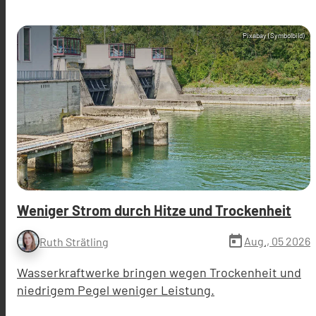
Pixabay (Symbolbild)
Weniger Strom durch Hitze und Trockenheit
today
Aug., 05 2026
Ruth Strätling
Wasserkraftwerke bringen wegen Trockenheit und
niedrigem Pegel weniger Leistung.