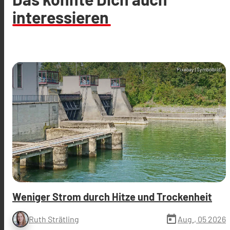
interessieren
Pixabay (Symbolbild)
Weniger Strom durch Hitze und Trockenheit
today
Aug., 05 2026
Ruth Strätling