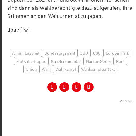
sind dann als Wahlberechtigte dazu aufgerufen, ihre
Stimmen an den Wahlurnen abzugeben.
dpa / (fw)
Armin Laschet
Bundestagswahl
CDU
CSU
Europa-Park
Flutkatastrophe
Kanzlerkandidat
Markus Söder
Rust
Union
Wahl
Wahlkampf
Wahlkampfauftakt
Anzeige