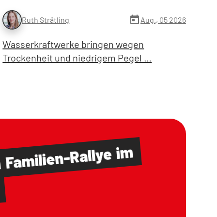
today
Aug., 05 2026
Ruth Strätling
Wasserkraftwerke bringen wegen
Trockenheit und niedrigem Pegel …
im
Familien-Rallye
m