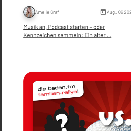
today
Aug., 06 20
Amelie Graf
Musik an, Podcast starten – oder
Kennzeichen sammeln: Ein alter …