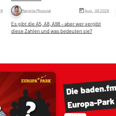
today
26
Aug., 06 2026
Mariella Misquial
Es gibt die A5, A8, A98 – aber wer vergibt
diese Zahlen und was bedeuten sie?
baden.f
Die
Europa-Park