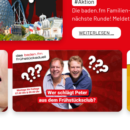
#Aktion
Die baden.fm Familien-
nächste Runde! Meldet 
WEITERLESEN ...