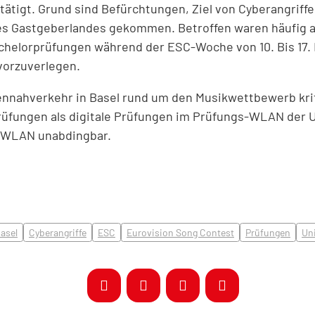
ätigt. Grund sind Befürchtungen, Ziel von Cyberangriff
des Gastgeberlandes gekommen. Betroffen waren häufig au
achelorprüfungen während der ESC-Woche von 10. Bis 17. 
vorzuverlegen.
nennahverkehr in Basel rund um den Musikwettbewerb krit
rüfungen als digitale Prüfungen im Prüfungs-WLAN der Un
s WLAN unabdingbar.
asel
Cyberangriffe
ESC
Eurovision Song Contest
Prüfungen
Uni