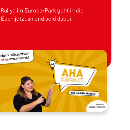
Rallye im Europa-Park geht in die
Euch jetzt an und seid dabei.