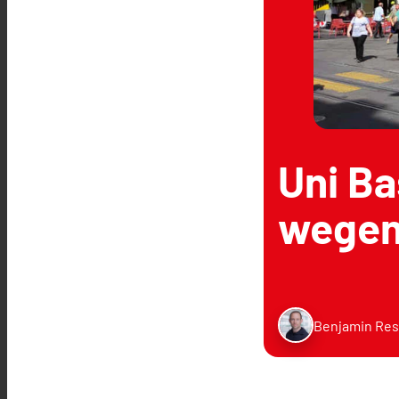
Uni Ba
wegen
Benjamin Res