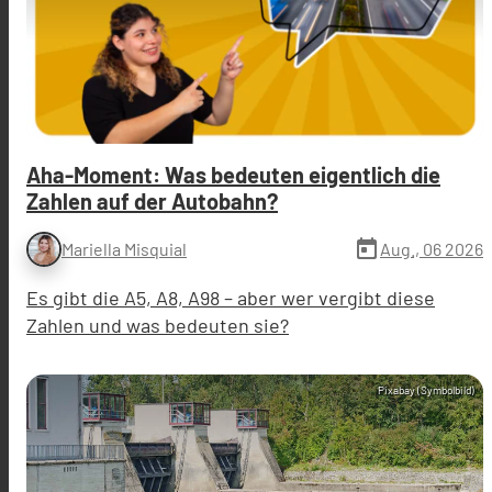
Aha-Moment: Was bedeuten eigentlich die
Zahlen auf der Autobahn?
today
Aug., 06 2026
Mariella Misquial
Es gibt die A5, A8, A98 – aber wer vergibt diese
Zahlen und was bedeuten sie?
Pixabay (Symbolbild)