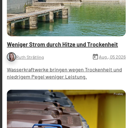
Weniger Strom durch Hitze und Trockenheit
today
Aug., 05 2026
Ruth Strätling
Wasserkraftwerke bringen wegen Trockenheit und
niedrigem Pegel weniger Leistung.
Pixabay