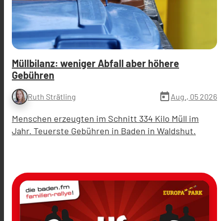
Müllbilanz: weniger Abfall aber höhere
Gebühren
today
Aug., 05 2026
Ruth Strätling
Menschen erzeugten im Schnitt 334 Kilo Müll im
Jahr. Teuerste Gebühren in Baden in Waldshut.