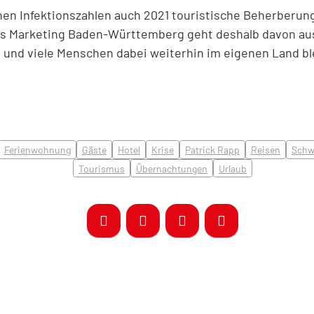
ohen Infektionszahlen auch 2021 touristische Beherber
s Marketing Baden-Württemberg geht deshalb davon aus
d und viele Menschen dabei weiterhin im eigenen Land b
Ferienwohnung
Gäste
Hotel
Krise
Patrick Rapp
Reisen
Schw
Tourismus
Übernachtungen
Urlaub