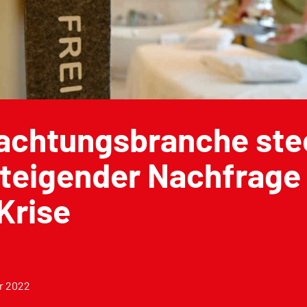
achtungsbranche ste
steigender Nachfrage
 Krise
ar 2022