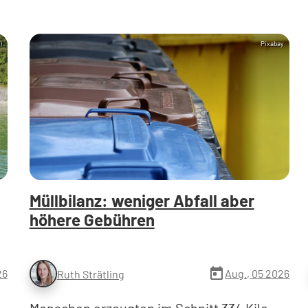
)
Pixabay
Müllbilanz: weniger Abfall aber
höhere Gebühren
today
26
Aug., 05 2026
Ruth Strätling