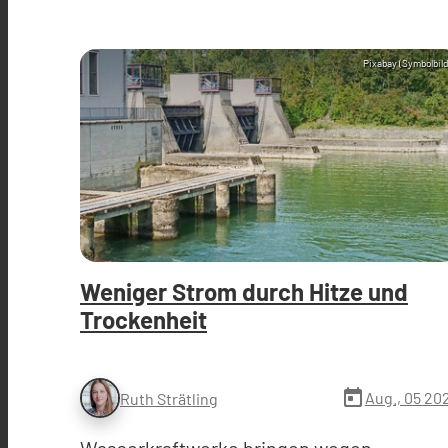
Pixabay (Symbolbild
Weniger Strom durch Hitze und
Trockenheit
today
Aug., 05 20
Ruth Strätling