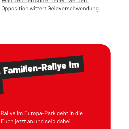
Wahrzeichen soll erneuert werden.
Opposition wittert Geldverschwendung.
im
Familien-Rallye
m
Rallye im Europa-Park geht in die
Euch jetzt an und seid dabei.