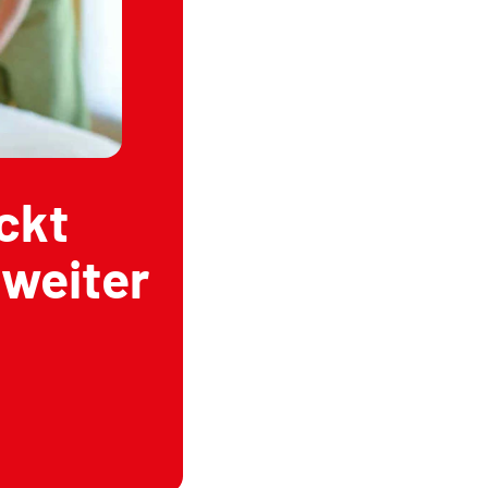
ckt
 weiter