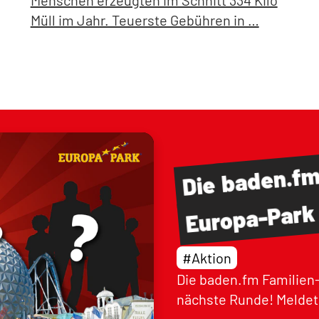
Menschen erzeugten im Schnitt 334 Kilo
Müll im Jahr. Teuerste Gebühren in …
baden.f
Die
Europa-Park
#Aktion
Die baden.fm Familien-
nächste Runde! Meldet 