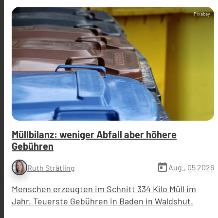
Pixabay
Müllbilanz: weniger Abfall aber höhere
Gebühren
today
Aug., 05 2026
Ruth Strätling
Menschen erzeugten im Schnitt 334 Kilo Müll im
Jahr. Teuerste Gebühren in Baden in Waldshut.