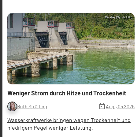
Pixabay (Symbolbild)
Weniger Strom durch Hitze und Trockenheit
today
Aug., 05 2026
Ruth Strätling
Wasserkraftwerke bringen wegen Trockenheit und
niedrigem Pegel weniger Leistung.