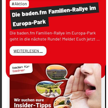
#Aktion
im
Familien-Rallye
baden.fm
Die
Europa-Park
Die baden.fm Familien-Rallye im Europa-Park
geht in die nächste Runde! Meldet Euch jetzt …
WEITERLESEN ...