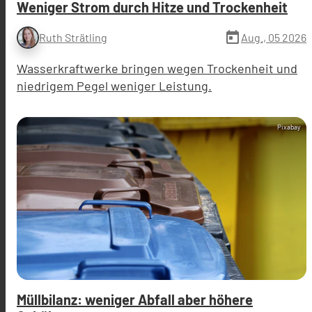
Weniger Strom durch Hitze und Trockenheit
today
Aug., 05 2026
Ruth Strätling
Wasserkraftwerke bringen wegen Trockenheit und
niedrigem Pegel weniger Leistung.
Pixabay
Müllbilanz: weniger Abfall aber höhere