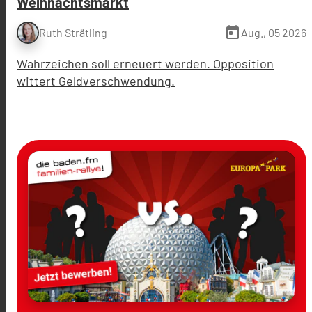
Weihnachtsmarkt
today
Aug., 05 2026
Ruth Strätling
Wahrzeichen soll erneuert werden. Opposition
wittert Geldverschwendung.