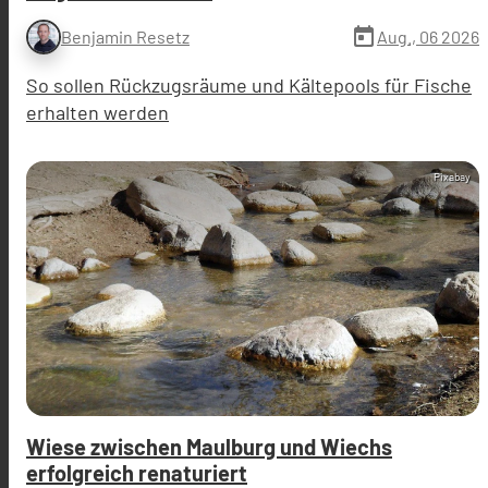
today
Aug., 06 2026
Benjamin Resetz
So sollen Rückzugsräume und Kältepools für Fische
erhalten werden
Pixabay
Wiese zwischen Maulburg und Wiechs
erfolgreich renaturiert