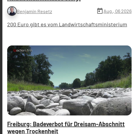
today
Aug., 06 2026
Benjamin Resetz
200 Euro gibt es vom Landwirtschaftsministerium
Freiburg: Badeverbot für Dreisam-Abschnitt
wegen Trockenheit