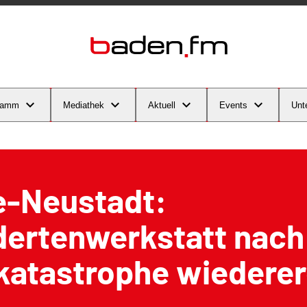
ramm
Mediathek
Aktuell
Events
Unt
e-Neustadt:
dertenwerkstatt nach
katastrophe wiederer