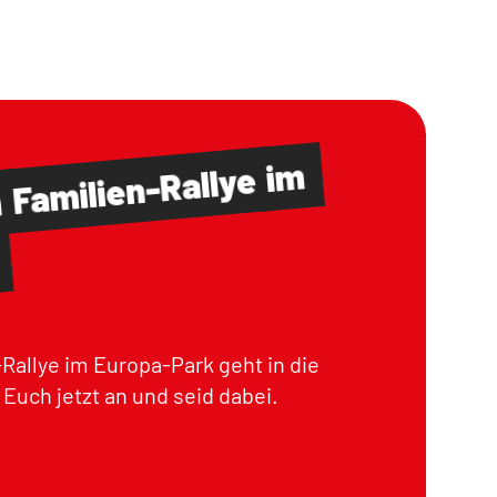
im
Familien-Rallye
m
Rallye im Europa-Park geht in die
Euch jetzt an und seid dabei.