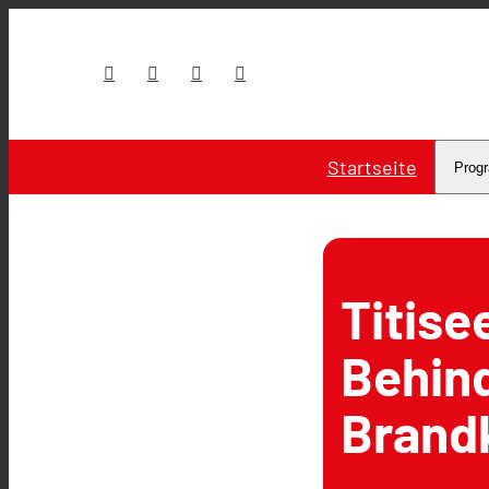
Startseite
Prog
Titise
Behin
Brand