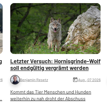
Pixabay
g
Letzter Versuch: Hornisgrinde-Wolf
soll endgültig vergrämt werden
today
26
Aug., 07 2026
Benjamin Resetz
Kommt das Tier Menschen und Hunden
…
weiterhin zu nah droht der Abschuss