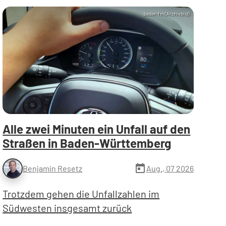
baden.fm (Archivbild)
Alle zwei Minuten ein Unfall auf den
Straßen in Baden-Württemberg
today
Aug., 07 2026
Benjamin Resetz
Trotzdem gehen die Unfallzahlen im
Südwesten insgesamt zurück