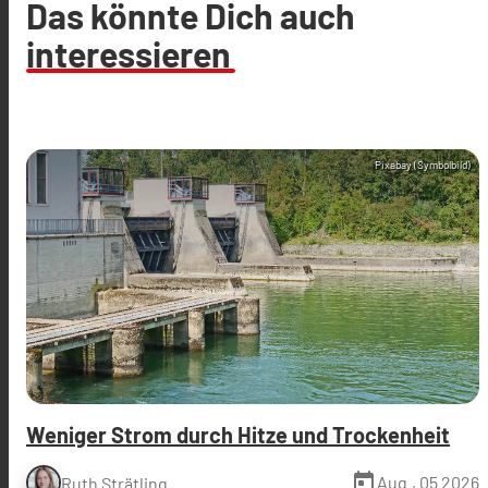
Das könnte Dich auch
interessieren
Pixabay (Symbolbild)
Weniger Strom durch Hitze und Trockenheit
today
Aug., 05 2026
Ruth Strätling