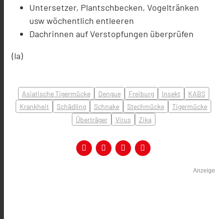
Untersetzer, Plantschbecken, Vogeltränken
usw wöchentlich entleeren
Dachrinnen auf Verstopfungen überprüfen
(la)
Asiatische Tigermücke
Dengue
Freiburg
Insekt
KABS
Krankheit
Schädling
Schnake
Stechmücke
Tigermücke
Überträger
Virus
Zika
Anzeige