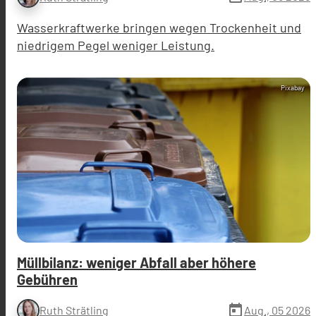
Wasserkraftwerke bringen wegen Trockenheit und
niedrigem Pegel weniger Leistung.
Pixabay
Müllbilanz: weniger Abfall aber höhere
Gebühren
today
Aug., 05 2026
Ruth Strätling