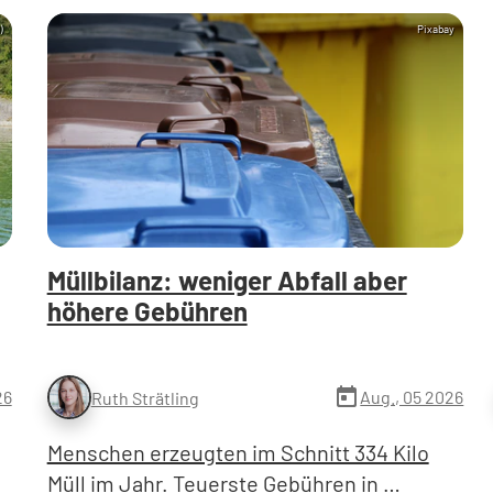
)
Pixabay
Müllbilanz: weniger Abfall aber
höhere Gebühren
today
26
Aug., 05 2026
Ruth Strätling
Menschen erzeugten im Schnitt 334 Kilo
Müll im Jahr. Teuerste Gebühren in …