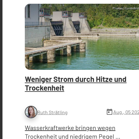
Pixabay (Symbolbild
Weniger Strom durch Hitze und
Trockenheit
today
Aug., 05 20
Ruth Strätling
Wasserkraftwerke bringen wegen
Trockenheit und niedrigem Pegel …