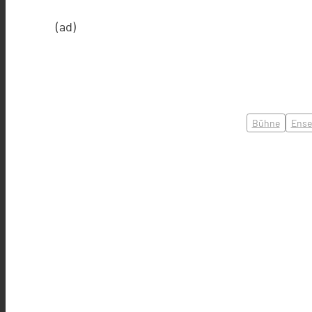
(ad)
Bühne
Ense