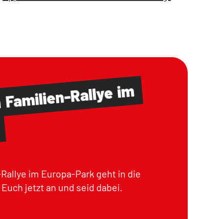
im
Familien-Rallye
m
Rallye im Europa-Park geht in die
Euch jetzt an und seid dabei.