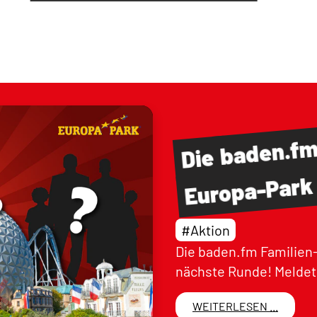
baden.f
Die
Europa-Park
#Aktion
Die baden.fm Familien-
nächste Runde! Meldet 
WEITERLESEN ...