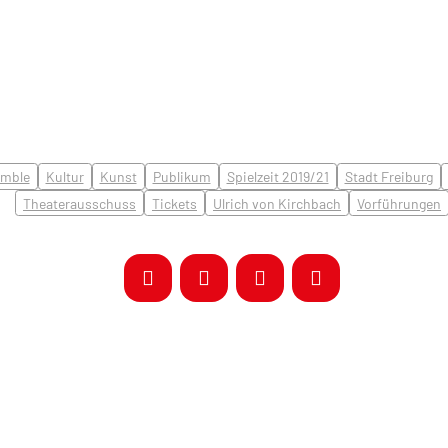
mble
Kultur
Kunst
Publikum
Spielzeit 2019/21
Stadt Freiburg
Theaterausschuss
Tickets
Ulrich von Kirchbach
Vorführungen