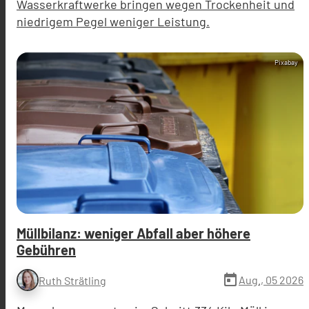
Wasserkraftwerke bringen wegen Trockenheit und
niedrigem Pegel weniger Leistung.
Pixabay
Müllbilanz: weniger Abfall aber höhere
Gebühren
today
Aug., 05 2026
Ruth Strätling