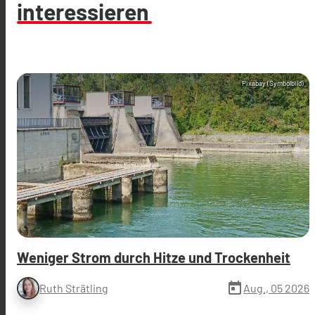
interessieren
Pixabay (Symbolbild)
Weniger Strom durch Hitze und Trockenheit
today
Aug., 05 2026
Ruth Strätling