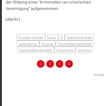
der Bildung einer "kriminellen terroristischen
Vereinigung" aufgenommen.
(afp/br)
Efringen-Kirchen
Elsass
IS
Islamischer Staat
Jugendlicher
Rosenau
Sprengsätze hergestellt
Sprengsätze herstellen
Terrorismus
Terrorist
Anzeige