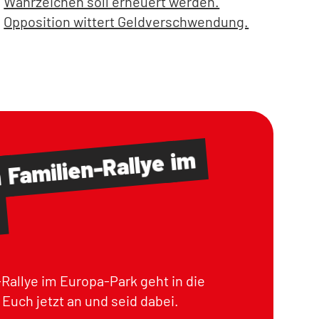
Wahrzeichen soll erneuert werden.
Opposition wittert Geldverschwendung.
im
Familien-Rallye
m
Rallye im Europa-Park geht in die
Euch jetzt an und seid dabei.