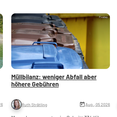
)
Pixabay
Müllbilanz: weniger Abfall aber
höhere Gebühren
today
26
Aug., 05 2026
Ruth Strätling