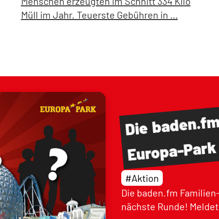
Menschen erzeugten im Schnitt 334 Kilo
Müll im Jahr. Teuerste Gebühren in …
baden.f
Die
Europa-Park
#Aktion
Die baden.fm Familien-
nächste Runde! Meldet 