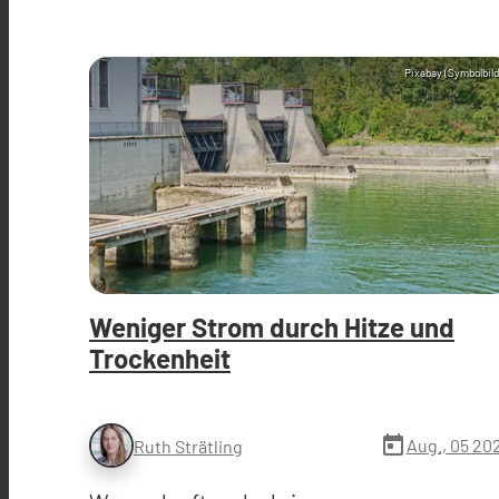
Pixabay (Symbolbild
Weniger Strom durch Hitze und
Trockenheit
today
Aug., 05 20
Ruth Strätling