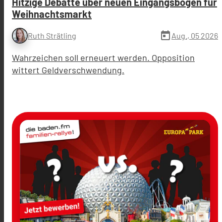
Hitzige Debatte über neuen Eingangsbogen für
Weihnachtsmarkt
today
Aug., 05 2026
Ruth Strätling
Wahrzeichen soll erneuert werden. Opposition
wittert Geldverschwendung.