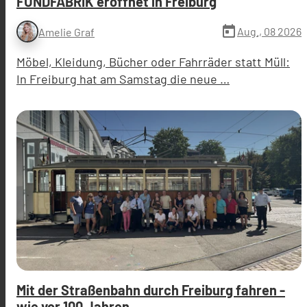
FUNDFABRIK eröffnet in Freiburg
today
Aug., 08 2026
Amelie Graf
Möbel, Kleidung, Bücher oder Fahrräder statt Müll:
In Freiburg hat am Samstag die neue …
Mit der Straßenbahn durch Freiburg fahren -
wie vor 100 Jahren