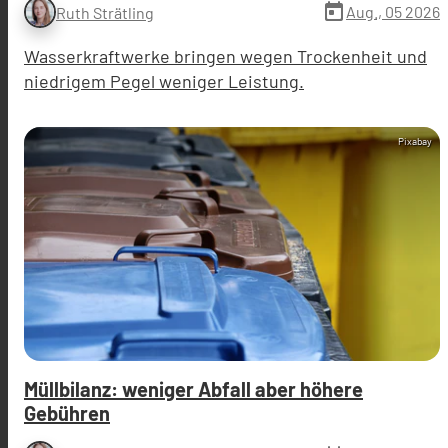
today
Aug., 05 2026
Ruth Strätling
Wasserkraftwerke bringen wegen Trockenheit und
niedrigem Pegel weniger Leistung.
Pixabay
Müllbilanz: weniger Abfall aber höhere
Gebühren