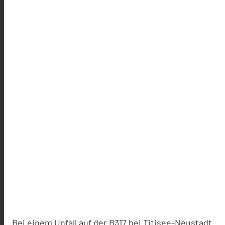
Bei einem Unfall auf der B317 bei Titisee-Neustadt