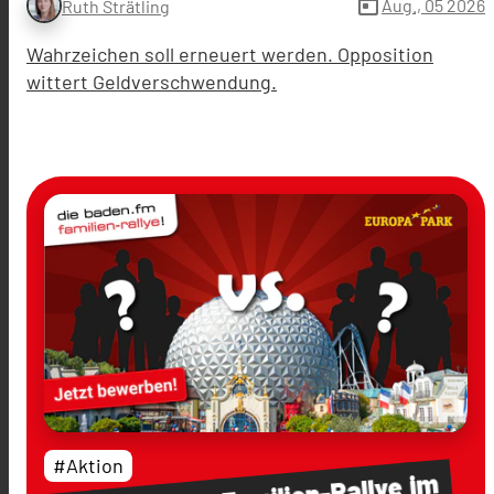
today
Aug., 05 2026
Ruth Strätling
Wahrzeichen soll erneuert werden. Opposition
wittert Geldverschwendung.
#Aktion
im
Familien-Rallye