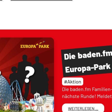
baden.f
Die
Europa-Park
#Aktion
Die baden.fm Familien-
nächste Runde! Meldet 
WEITERLESEN ...