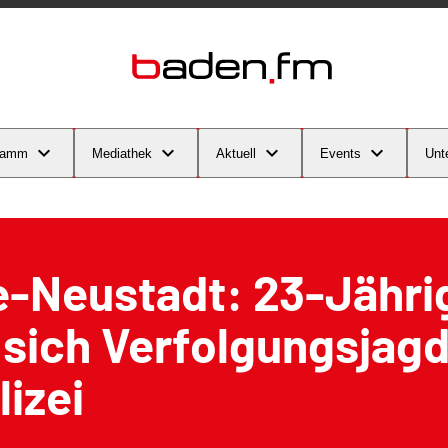
ramm
Mediathek
Aktuell
Events
Unt
e-Neustadt: 23-Jähri
t sich Verfolgungsjagd
lizei