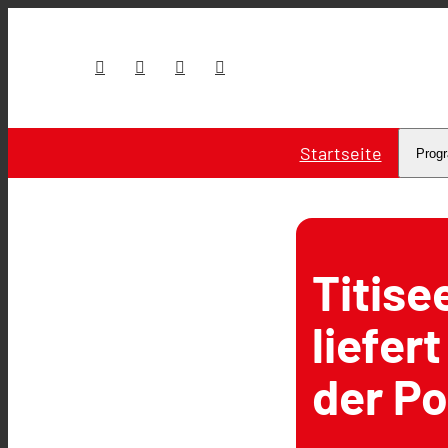
Startseite
Prog
Titise
liefer
der Po