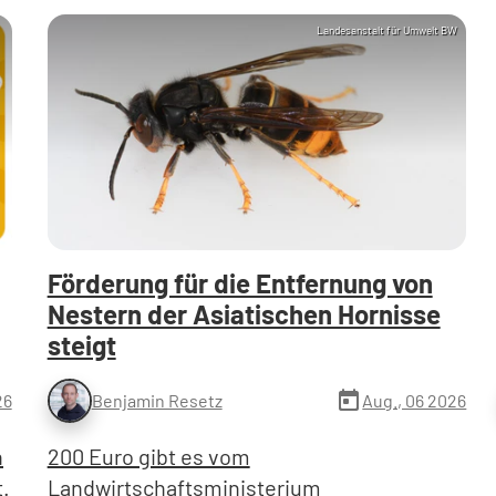
Landesanstalt für Umwelt BW
Förderung für die Entfernung von
Nestern der Asiatischen Hornisse
steigt
today
26
Aug., 06 2026
Benjamin Resetz
n
200 Euro gibt es vom
t.
Landwirtschaftsministerium