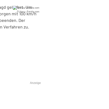
agd geliefert. Um
© Hero – Fotolia.com
orgen mit 100 km/h
 beenden. Der
n Verfahren zu.
Anzeige