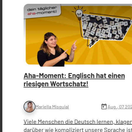
Aha-Moment: Englisch hat einen
riesigen Wortschatz!
today
Aug., 07 20
Mariella Misquial
Viele Menschen die Deutsch lernen, klage
darüber wie kompliziert unsere Sprache is