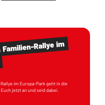
im
Familien-Rallye
m
Rallye im Europa-Park geht in die
Euch jetzt an und seid dabei.