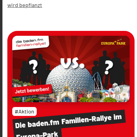
wird bepflanzt
#Aktion
im
Familien-Rallye
baden.fm
Die
Europa-Park