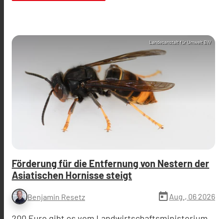
Landesanstalt für Umwelt BW
Förderung für die Entfernung von Nestern der
Asiatischen Hornisse steigt
today
Aug., 06 2026
Benjamin Resetz
200 Euro gibt es vom Landwirtschaftsministerium