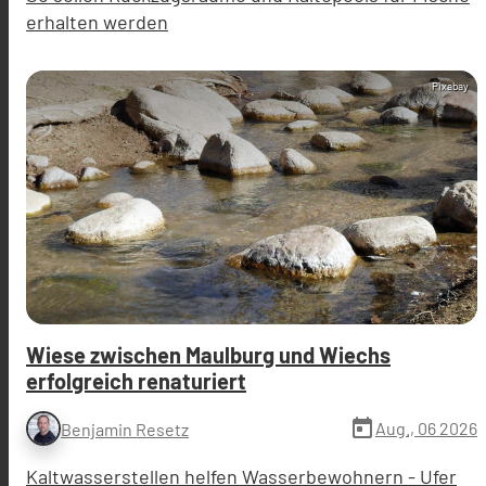
erhalten werden
Pixabay
Wiese zwischen Maulburg und Wiechs
erfolgreich renaturiert
today
Aug., 06 2026
Benjamin Resetz
Kaltwasserstellen helfen Wasserbewohnern - Ufer