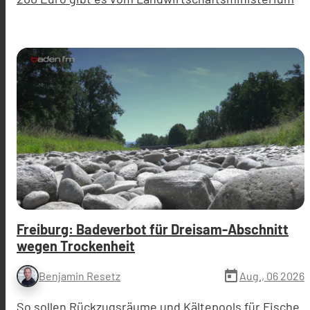
Freiburg: Badeverbot für Dreisam-Abschnitt
wegen Trockenheit
today
Aug., 06 2026
Benjamin Resetz
So sollen Rückzugsräume und Kältepools für Fische