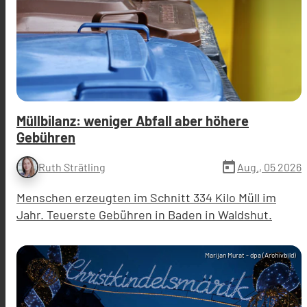
Müllbilanz: weniger Abfall aber höhere
Gebühren
today
Aug., 05 2026
Ruth Strätling
Menschen erzeugten im Schnitt 334 Kilo Müll im
Jahr. Teuerste Gebühren in Baden in Waldshut.
Marijan Murat - dpa (Archivbild)