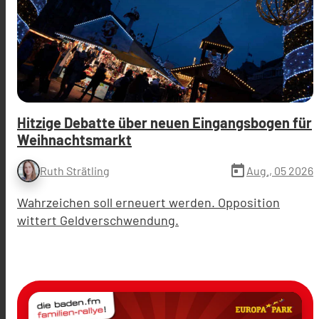
Hitzige Debatte über neuen Eingangsbogen für
Weihnachtsmarkt
today
Aug., 05 2026
Ruth Strätling
Wahrzeichen soll erneuert werden. Opposition
wittert Geldverschwendung.