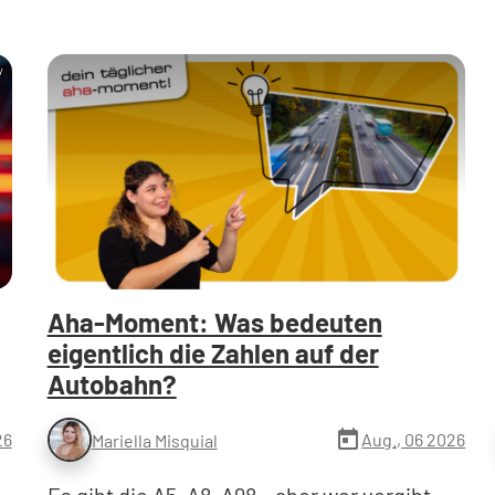
y
Aha-Moment: Was bedeuten
eigentlich die Zahlen auf der
Autobahn?
today
26
Aug., 06 2026
Mariella Misquial