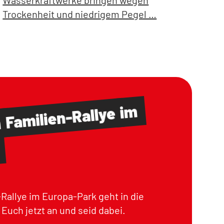
Wasserkraftwerke bringen wegen
Trockenheit und niedrigem Pegel …
im
Familien-Rallye
m
Rallye im Europa-Park geht in die
Euch jetzt an und seid dabei.