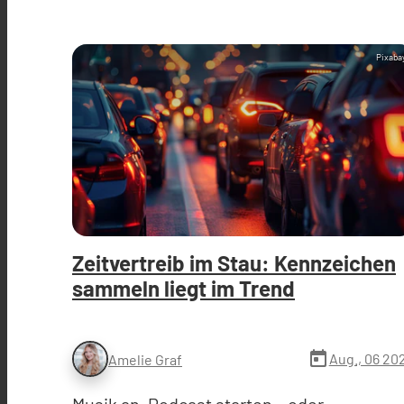
Pixaba
Zeitvertreib im Stau: Kennzeichen
sammeln liegt im Trend
today
Aug., 06 20
Amelie Graf