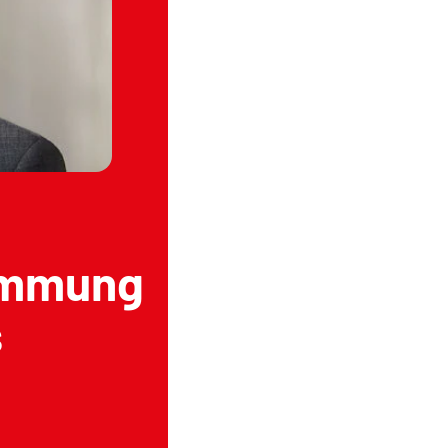
immung
s