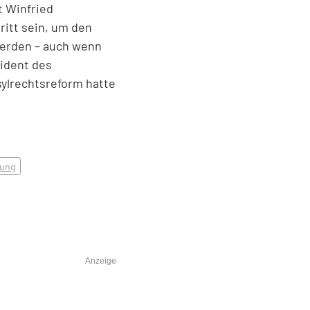
 Winfried
itt sein, um den
werden – auch wenn
sident des
sylrechtsreform hatte
ung
Anzeige