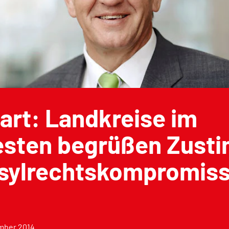
art: Landkreise im
sten begrüßen Zust
sylrechtskompromis
mber 2014