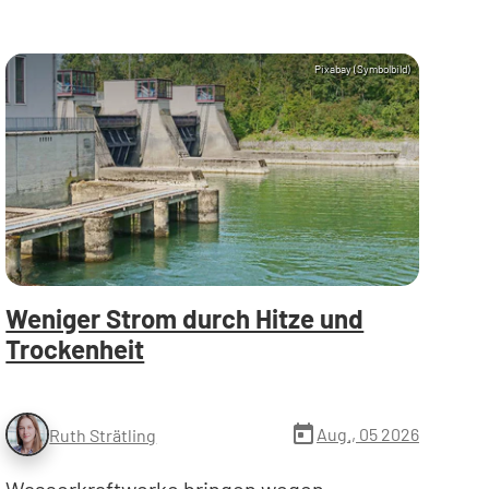
Pixabay (Symbolbild)
Weniger Strom durch Hitze und
Trockenheit
today
Aug., 05 2026
Ruth Strätling