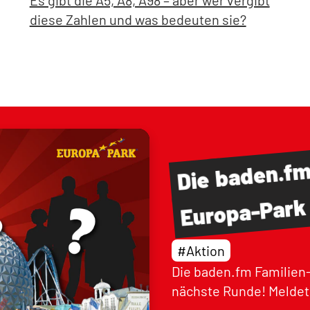
Es gibt die A5, A8, A98 – aber wer vergibt
diese Zahlen und was bedeuten sie?
baden.f
Die
Europa-Park
#Aktion
Die baden.fm Familien-
nächste Runde! Meldet 