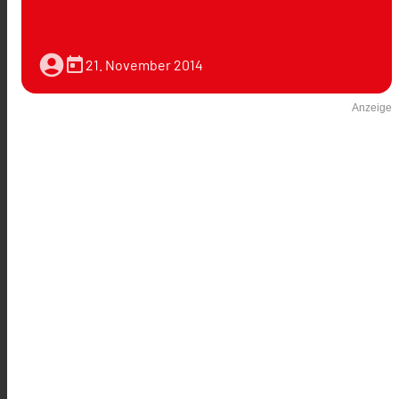
account_circle
today
21. November 2014
Anzeige