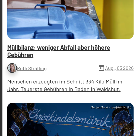
Müllbilanz: weniger Abfall aber höhere
Gebühren
today
Aug., 05 2026
Ruth Strätling
Menschen erzeugten im Schnitt 334 Kilo Müll im
Jahr. Teuerste Gebühren in Baden in Waldshut.
Marijan Murat - dpa (Archivbild)