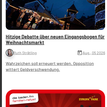
Hitzige Debatte über neuen Eingangsbogen für
Weihnachtsmarkt
today
Aug., 05 2026
Ruth Strätling
Wahrzeichen soll erneuert werden. Opposition
wittert Geldverschwendung.