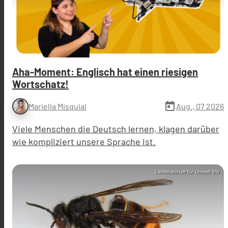
Aha-Moment: Englisch hat einen riesigen
Wortschatz!
today
Aug., 07 2026
Mariella Misquial
Viele Menschen die Deutsch lernen, klagen darüber
wie kompliziert unsere Sprache ist.
Landesanstalt für Umwelt BW