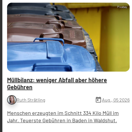
Pixabay
Müllbilanz: weniger Abfall aber höhere
Gebühren
today
Aug., 05 2026
Ruth Strätling
Menschen erzeugten im Schnitt 334 Kilo Müll im
Jahr. Teuerste Gebühren in Baden in Waldshut.