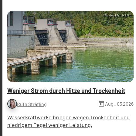
Pixabay (Symbolbild)
Weniger Strom durch Hitze und Trockenheit
today
Aug., 05 2026
Ruth Strätling
Wasserkraftwerke bringen wegen Trockenheit und
niedrigem Pegel weniger Leistung.