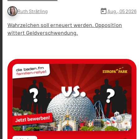
today
Aug., 05 2026
Ruth Strätling
Wahrzeichen soll erneuert werden. Opposition
wittert Geldverschwendung.