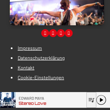
Impressum
Datenschutzerklärung
Kontakt
Cookie-Einstellungen
EDWARD MAYA
queue_music
play_arrow
Stereo Love