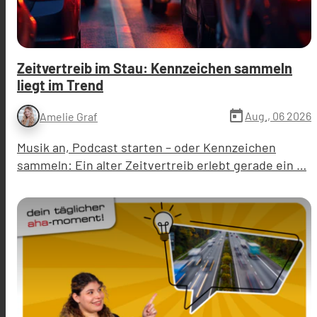
Zeitvertreib im Stau: Kennzeichen sammeln
liegt im Trend
today
Aug., 06 2026
Amelie Graf
Musik an, Podcast starten – oder Kennzeichen
sammeln: Ein alter Zeitvertreib erlebt gerade ein …