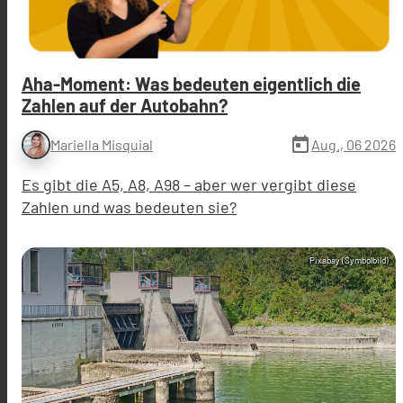
Aha-Moment: Was bedeuten eigentlich die
Zahlen auf der Autobahn?
today
Aug., 06 2026
Mariella Misquial
Es gibt die A5, A8, A98 – aber wer vergibt diese
Zahlen und was bedeuten sie?
Pixabay (Symbolbild)