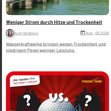
Weniger Strom durch Hitze und Trockenheit
today
Aug., 05 2026
Ruth Strätling
Wasserkraftwerke bringen wegen Trockenheit und
niedrigem Pegel weniger Leistung.