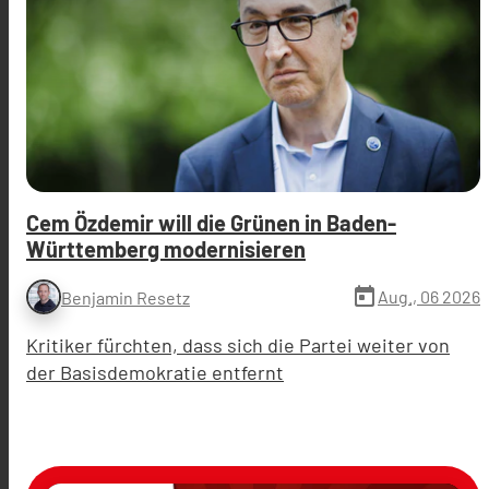
Cem Özdemir will die Grünen in Baden-
Württemberg modernisieren
today
Aug., 06 2026
Benjamin Resetz
Kritiker fürchten, dass sich die Partei weiter von
der Basisdemokratie entfernt