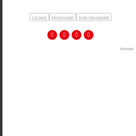
Lörrach
Skispringen
Sven Hannawald
Anzeige