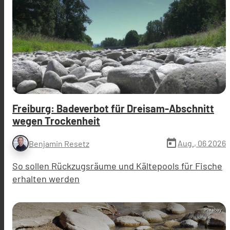
Freiburg: Badeverbot für Dreisam-Abschnitt
wegen Trockenheit
today
Aug., 06 2026
Benjamin Resetz
So sollen Rückzugsräume und Kältepools für Fische
erhalten werden
Pixabay