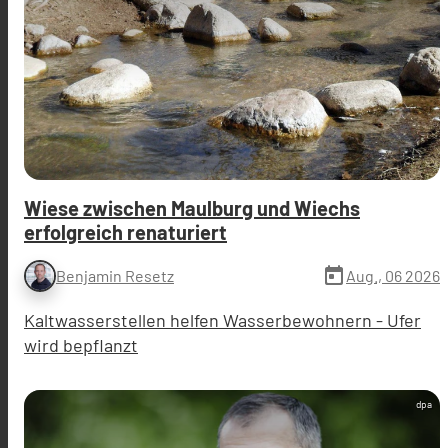
Wiese zwischen Maulburg und Wiechs
erfolgreich renaturiert
today
Aug., 06 2026
Benjamin Resetz
Kaltwasserstellen helfen Wasserbewohnern - Ufer
wird bepflanzt
dpa