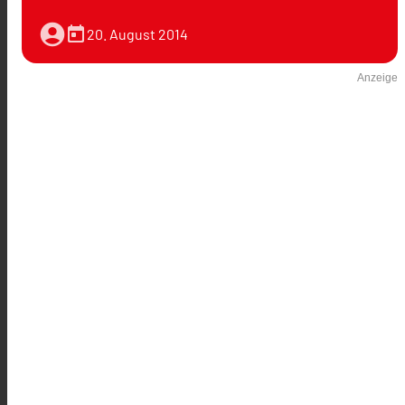
account_circle
today
20. August 2014
Anzeige