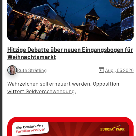
Hitzige Debatte über neuen Eingangsbogen für
Weihnachtsmarkt
today
Aug., 05 2026
Ruth Strätling
Wahrzeichen soll erneuert werden. Opposition
wittert Geldverschwendung.