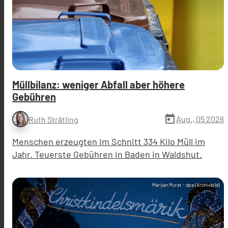
Müllbilanz: weniger Abfall aber höhere
Gebühren
today
Aug., 05 2026
Ruth Strätling
Menschen erzeugten im Schnitt 334 Kilo Müll im
Jahr. Teuerste Gebühren in Baden in Waldshut.
Marijan Murat - dpa (Archivbild)