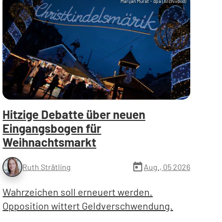
Marijan Murat - dpa (Archivbild)
Hitzige Debatte über neuen
Eingangsbogen für
Weihnachtsmarkt
today
Aug., 05 2026
Ruth Strätling
Wahrzeichen soll erneuert werden.
Opposition wittert Geldverschwendung.