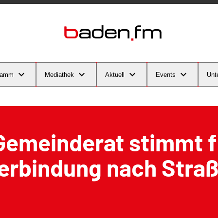
ramm
Mediathek
Aktuell
Events
Unt
Gemeinderat stimmt f
erbindung nach Stra