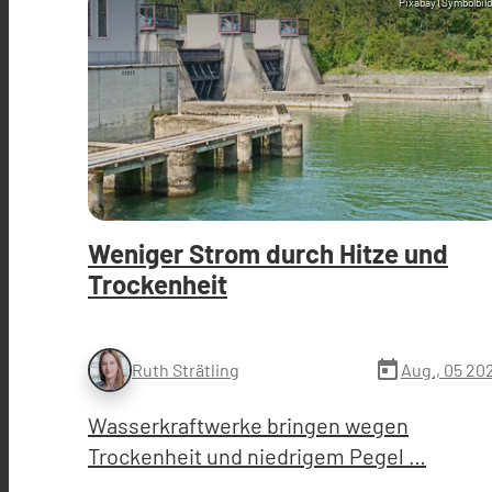
Pixabay (Symbolbild
Weniger Strom durch Hitze und
Trockenheit
today
Aug., 05 20
Ruth Strätling
Wasserkraftwerke bringen wegen
Trockenheit und niedrigem Pegel …