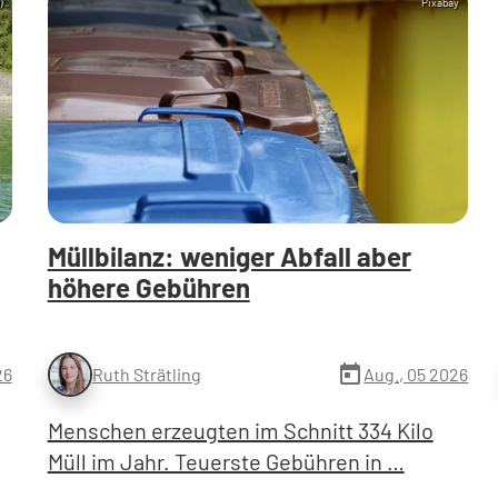
)
Pixabay
Müllbilanz: weniger Abfall aber
höhere Gebühren
today
26
Aug., 05 2026
Ruth Strätling
Menschen erzeugten im Schnitt 334 Kilo
Müll im Jahr. Teuerste Gebühren in …