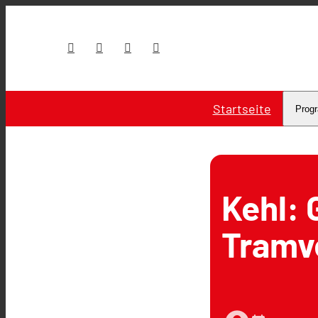
Startseite
Prog
Kehl: 
Tramv