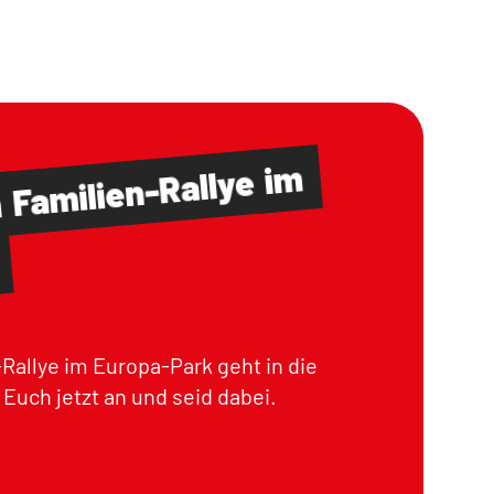
im
Familien-Rallye
m
Rallye im Europa-Park geht in die
Euch jetzt an und seid dabei.