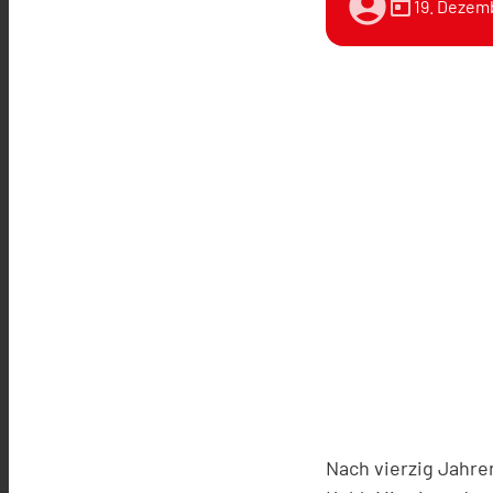
account_circle
today
19. Dezem
Nach vierzig Jahre