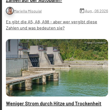
Zahlen auf der Autobahn?
today
Aug., 06 2026
Mariella Misquial
Es gibt die A5, A8, A98 – aber wer vergibt diese
Zahlen und was bedeuten sie?
Pixabay (Symbolbild)
Weniger Strom durch Hitze und Trockenheit