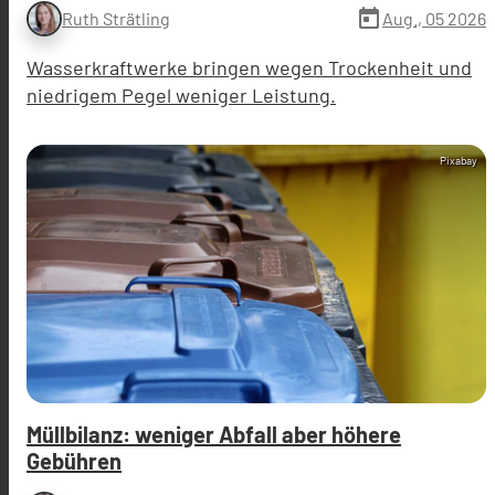
today
Aug., 05 2026
Ruth Strätling
Wasserkraftwerke bringen wegen Trockenheit und
niedrigem Pegel weniger Leistung.
Pixabay
Müllbilanz: weniger Abfall aber höhere
Gebühren