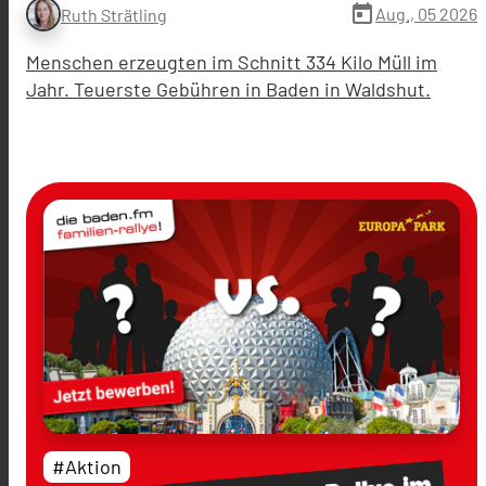
today
Aug., 05 2026
Ruth Strätling
Menschen erzeugten im Schnitt 334 Kilo Müll im
Jahr. Teuerste Gebühren in Baden in Waldshut.
#Aktion
im