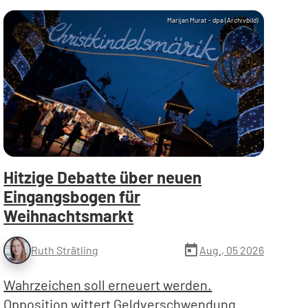
Marijan Murat - dpa (Archivbild)
Hitzige Debatte über neuen
Eingangsbogen für
Weihnachtsmarkt
today
Aug., 05 2026
Ruth Strätling
Wahrzeichen soll erneuert werden.
Opposition wittert Geldverschwendung.