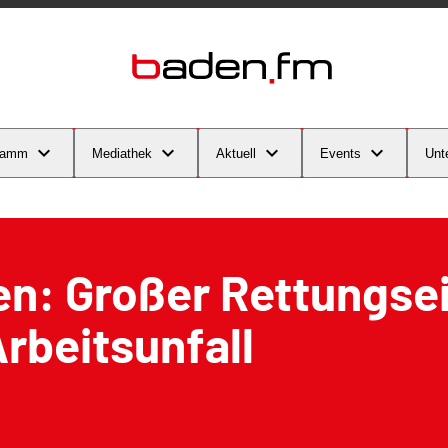
ramm
Mediathek
Aktuell
Events
Unt
en: Großer Rettungse
rbeitsunfall