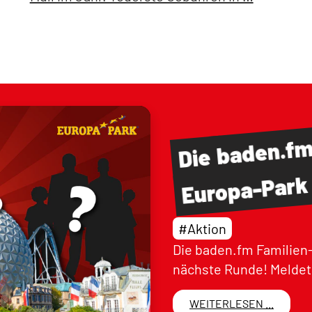
baden.f
Die
Europa-Park
#Aktion
Die baden.fm Familien-
nächste Runde! Meldet 
WEITERLESEN ...