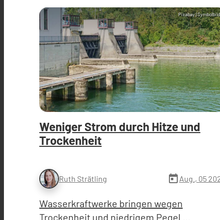
Pixabay (Symbolbild
Weniger Strom durch Hitze und
Trockenheit
today
Aug., 05 20
Ruth Strätling
Wasserkraftwerke bringen wegen
Trockenheit und niedrigem Pegel …