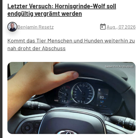
Letzter Versuch: Hornisgrinde-Wolf soll
endgültig vergrämt werden
today
Aug., 07 2026
Benjamin Resetz
Kommt das Tier Menschen und Hunden weiterhin zu
nah droht der Abschuss
baden.fm (Archivbild)