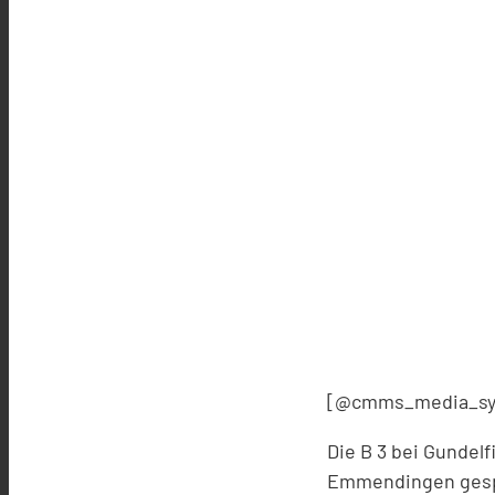
[@cmms_media_sy
Die B 3 bei Gunde
Emmendingen gespe