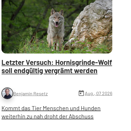
Letzter Versuch: Hornisgrinde-Wolf
soll endgültig vergrämt werden
today
Aug., 07 2026
Benjamin Resetz
Kommt das Tier Menschen und Hunden
weiterhin zu nah droht der Abschuss