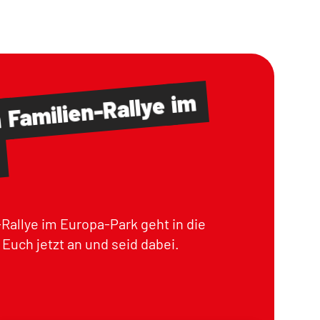
im
Familien-Rallye
m
Rallye im Europa-Park geht in die
Euch jetzt an und seid dabei.