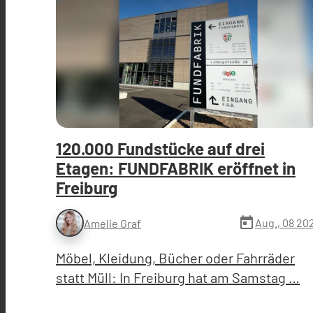
120.000 Fundstücke auf drei
Etagen: FUNDFABRIK eröffnet in
Freiburg
today
Aug., 08 20
Amelie Graf
Möbel, Kleidung, Bücher oder Fahrräder
statt Müll: In Freiburg hat am Samstag …