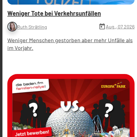
Weniger Tote bei Verkehrsunfällen
today
Aug., 07 2026
Ruth Strätling
Weniger Menschen gestorben aber mehr Unfälle als
im Vorjahr.