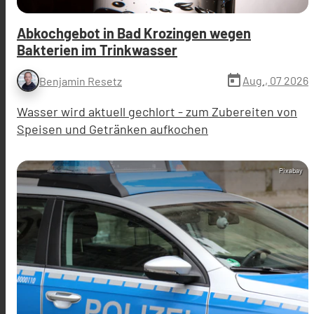
Abkochgebot in Bad Krozingen wegen
Bakterien im Trinkwasser
today
Aug., 07 2026
Benjamin Resetz
Wasser wird aktuell gechlort - zum Zubereiten von
Speisen und Getränken aufkochen
Pixabay