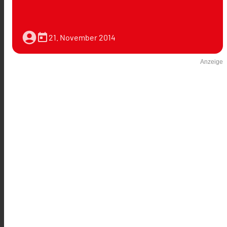
account_circle
today
21. November 2014
Anzeige