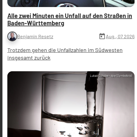
Alle zwei Minuten ein Unfall auf den Straßen in
Baden-Württemberg
today
Aug., 07 2026
Benjamin Resetz
Trotzdem gehen die Unfallzahlen im Südwesten
insgesamt zurück
Lukas Schulze - dpa (Symbolbild)