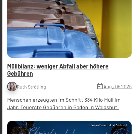
Müllbilanz: weniger Abfall aber höhere
Gebühren
today
Aug., 05 2026
Ruth Strätling
Menschen erzeugten im Schnitt 334 Kilo Müll im
Jahr. Teuerste Gebühren in Baden in Waldshut.
Marijan Murat - dpa (Archivbild)