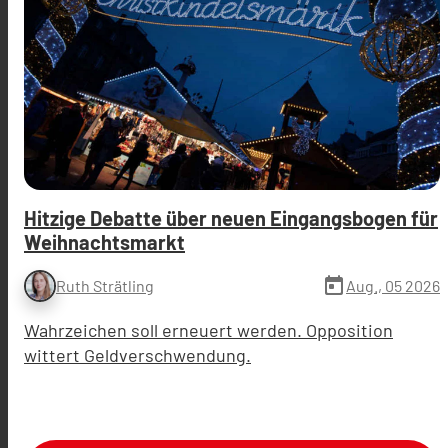
Hitzige Debatte über neuen Eingangsbogen für
Weihnachtsmarkt
today
Aug., 05 2026
Ruth Strätling
Wahrzeichen soll erneuert werden. Opposition
wittert Geldverschwendung.