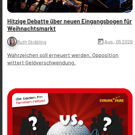
Hitzige Debatte über neuen Eingangsbogen für
Weihnachtsmarkt
today
Aug., 05 2026
Ruth Strätling
Wahrzeichen soll erneuert werden. Opposition
wittert Geldverschwendung.