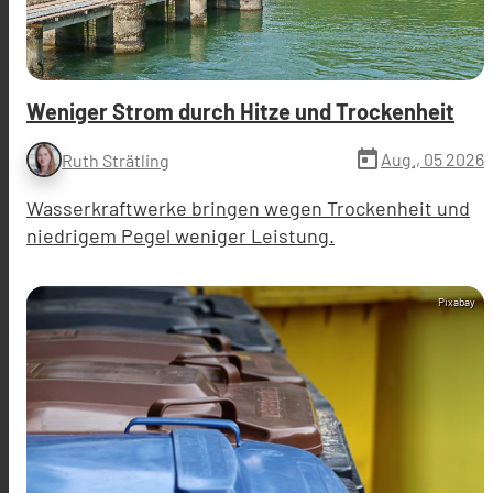
Weniger Strom durch Hitze und Trockenheit
today
Aug., 05 2026
Ruth Strätling
Wasserkraftwerke bringen wegen Trockenheit und
niedrigem Pegel weniger Leistung.
Pixabay