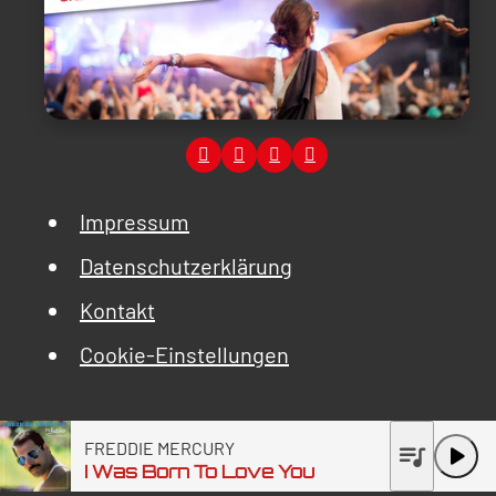
Impressum
Datenschutzerklärung
Kontakt
Cookie-Einstellungen
FREDDIE MERCURY
queue_music
play_arrow
I Was Born To Love You